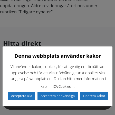
uppdateringen. Äldre revideringar återfinns under
rubriken "Tidigare nyheter”.
Hitta direkt
Denna webbplats använder kakor
Gällande standardritningar (Dwg och pdf)
Vi använder kakor, cookies, för att ge dig en förbättrad
upplevelse och för att viss nödvändig funktionalitet ska
Dokumentbibliotek
Kontaktlista
fungera på webbplatsen. Du kan hitta mer information i
kap
.
1ZA Cookies
Tidigare versioner
Nyheter
Acceptera alla
Acceptera nödvändiga
Hantera kakor
Säkerhetsordningen