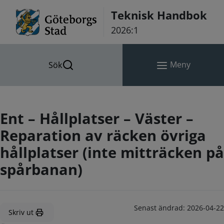
Hoppa till innehåll
Teknisk Handbok
2026:1
Meny
Sök
Ent – Hållplatser – Väster –
Reparation av räcken övriga
hållplatser (inte mitträcken på
spårbanan)
Senast ändrad:
2026-04-22
Skriv ut