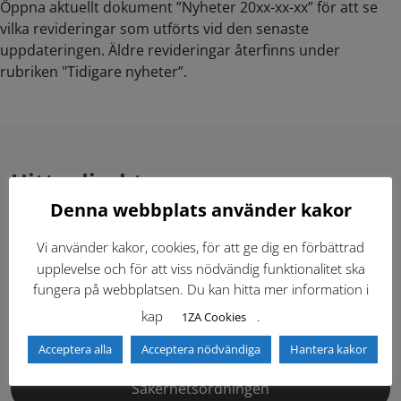
Öppna aktuellt dokument ”Nyheter 20xx-xx-xx” för att se
vilka revideringar som utförts vid den senaste
uppdateringen. Äldre revideringar återfinns under
rubriken "Tidigare nyheter”.
Hitta direkt
Denna webbplats använder kakor
Gällande standardritningar (Dwg och pdf)
Vi använder kakor, cookies, för att ge dig en förbättrad
upplevelse och för att viss nödvändig funktionalitet ska
Dokumentbibliotek
Kontaktlista
fungera på webbplatsen. Du kan hitta mer information i
kap
.
1ZA Cookies
Tidigare versioner
Nyheter
Acceptera alla
Acceptera nödvändiga
Hantera kakor
Säkerhetsordningen