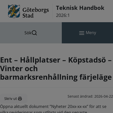
Hoppa till innehåll
Teknisk Handbok
2026:1
Meny
Sök
Ent – Hållplatser – Köpstadsö –
Vinter och
barmarksrenhållning färjeläge
Senast ändrad:
2026-04-22
Skriv ut
Öppna aktuellt dokument ”Nyheter 20xx-xx-xx” för att se
vilka revideringar som utförts vid den senaste