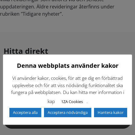
uppdateringen. Äldre revideringar återfinns under
rubriken "Tidigare nyheter”.
Hitta direkt
Denna webbplats använder kakor
Gällande standardritningar (Dwg och pdf)
Vi använder kakor, cookies, för att ge dig en förbättrad
upplevelse och för att viss nödvändig funktionalitet ska
Dokumentbibliotek
Kontaktlista
fungera på webbplatsen. Du kan hitta mer information i
kap
.
1ZA Cookies
Tidigare versioner
Nyheter
Acceptera alla
Acceptera nödvändiga
Hantera kakor
Säkerhetsordningen