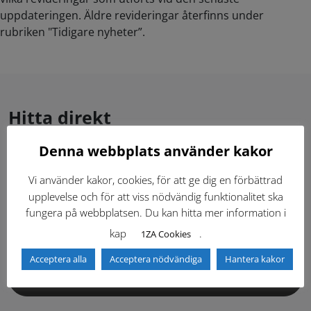
uppdateringen. Äldre revideringar återfinns under
rubriken "Tidigare nyheter”.
Hitta direkt
Denna webbplats använder kakor
Gällande standardritningar (Dwg och pdf)
Vi använder kakor, cookies, för att ge dig en förbättrad
upplevelse och för att viss nödvändig funktionalitet ska
Dokumentbibliotek
Kontaktlista
fungera på webbplatsen. Du kan hitta mer information i
kap
.
1ZA Cookies
Tidigare versioner
Nyheter
Acceptera alla
Acceptera nödvändiga
Hantera kakor
Säkerhetsordningen