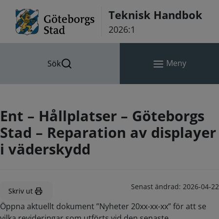
Hoppa till innehåll
Teknisk Handbok
2026:1
Meny
Sök
Ent – Hållplatser – Göteborgs
Stad – Reparation av displayer
i väderskydd
Senast ändrad:
2026-04-22
Skriv ut
Öppna aktuellt dokument ”Nyheter 20xx-xx-xx” för att se
vilka revideringar som utförts vid den senaste