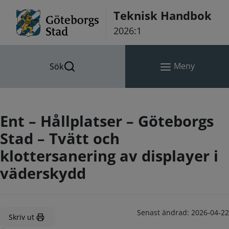
Hoppa till innehåll
Teknisk Handbok
2026:1
Meny
Sök
Ent – Hållplatser – Göteborgs
Stad – Tvätt och
klottersanering av displayer i
väderskydd
Senast ändrad:
2026-04-22
Skriv ut