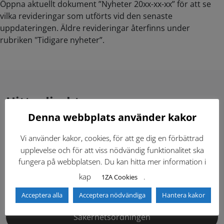
Öppna aktuellt dokument ”Nyheter 20xx-xx-xx” för att se
vilka revideringar som utförts vid den senaste
uppdateringen. Äldre revideringar återfinns under
rubriken "Tidigare nyheter”.
Hitta direkt
Denna webbplats använder kakor
Gällande standardritningar (Dwg och pdf)
Vi använder kakor, cookies, för att ge dig en förbättrad
upplevelse och för att viss nödvändig funktionalitet ska
Dokumentbibliotek
Kontaktlista
fungera på webbplatsen. Du kan hitta mer information i
kap
.
1ZA Cookies
Tidigare versioner
Nyheter
Acceptera alla
Acceptera nödvändiga
Hantera kakor
Säkerhetsordningen