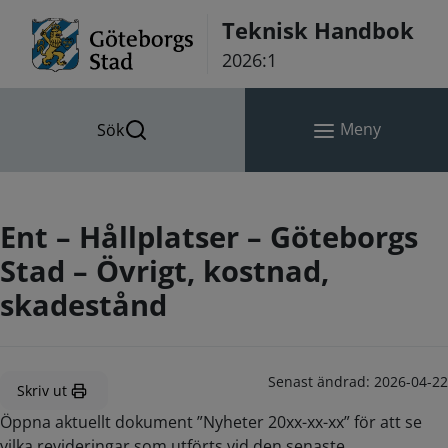
Hoppa till innehåll
Teknisk Handbok
2026:1
Meny
Sök
Ent – Hållplatser – Göteborgs
Stad – Övrigt, kostnad,
skadestånd
Senast ändrad:
2026-04-22
Skriv ut
Öppna aktuellt dokument ”Nyheter 20xx-xx-xx” för att se
vilka revideringar som utförts vid den senaste