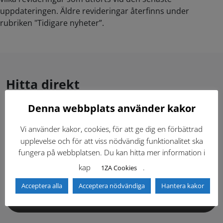
uppdateringen. Äldre revideringar återfinns under
rubriken "Tidigare nyheter”.
Hitta direkt
Denna webbplats använder kakor
Gällande standardritningar (Dwg och pdf)
Vi använder kakor, cookies, för att ge dig en förbättrad
upplevelse och för att viss nödvändig funktionalitet ska
Dokumentbibliotek
Kontaktlista
fungera på webbplatsen. Du kan hitta mer information i
kap
.
1ZA Cookies
Tidigare versioner
Nyheter
Acceptera alla
Acceptera nödvändiga
Hantera kakor
Säkerhetsordningen