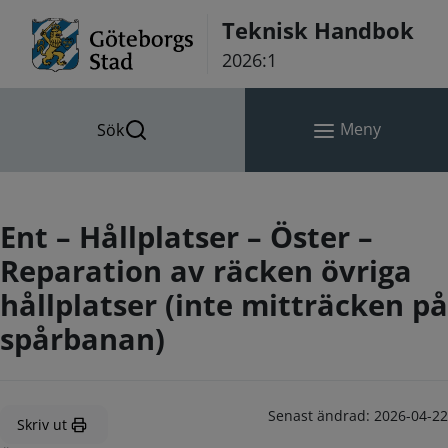
Hoppa till innehåll
Teknisk Handbok
2026:1
Meny
Sök
Ent – Hållplatser – Öster –
Reparation av räcken övriga
hållplatser (inte mitträcken på
spårbanan)
Senast ändrad:
2026-04-22
Skriv ut