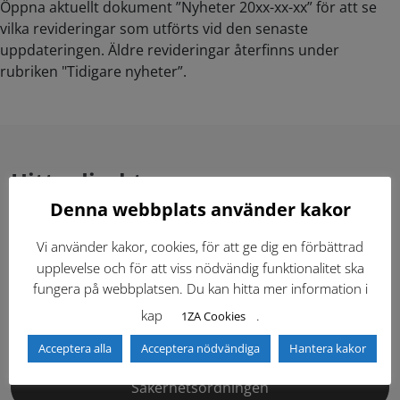
Öppna aktuellt dokument ”Nyheter 20xx-xx-xx” för att se
vilka revideringar som utförts vid den senaste
uppdateringen. Äldre revideringar återfinns under
rubriken "Tidigare nyheter”.
Hitta direkt
Denna webbplats använder kakor
Gällande standardritningar (Dwg och pdf)
Vi använder kakor, cookies, för att ge dig en förbättrad
upplevelse och för att viss nödvändig funktionalitet ska
Dokumentbibliotek
Kontaktlista
fungera på webbplatsen. Du kan hitta mer information i
kap
.
1ZA Cookies
Tidigare versioner
Nyheter
Acceptera alla
Acceptera nödvändiga
Hantera kakor
Säkerhetsordningen