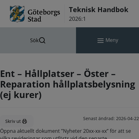
Hoppa till innehåll
Teknisk Handbok
2026:1
Meny
Sök
Ent – Hållplatser – Öster –
Reparation hållplatsbelysning
(ej kurer)
Senast ändrad:
2026-04-22
Skriv ut
Öppna aktuellt dokument ”Nyheter 20xx-xx-xx” för att se
vilka revideringar som utförts vid den senaste