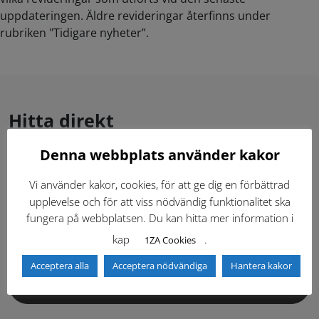
uppdateringen. Äldre revideringar återfinns under
rubriken "Tidigare nyheter”.
Hitta direkt
Denna webbplats använder kakor
Gällande standardritningar (Dwg och pdf)
Vi använder kakor, cookies, för att ge dig en förbättrad
upplevelse och för att viss nödvändig funktionalitet ska
Dokumentbibliotek
Kontaktlista
fungera på webbplatsen. Du kan hitta mer information i
kap
.
1ZA Cookies
Tidigare versioner
Nyheter
Acceptera alla
Acceptera nödvändiga
Hantera kakor
Säkerhetsordningen