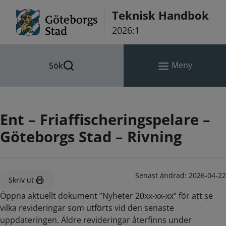
Hoppa till innehåll
Teknisk Handbok
2026:1
Meny
Sök
Ent – Friaffischeringspelare –
Göteborgs Stad – Rivning
Senast ändrad:
2026-04-22
Skriv ut
Öppna aktuellt dokument ”Nyheter 20xx-xx-xx” för att se
vilka revideringar som utförts vid den senaste
uppdateringen. Äldre revideringar återfinns under