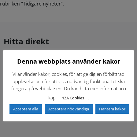
rubriken "Tidigare nyheter”.
Hitta direkt
Denna webbplats använder kakor
Gällande standardritningar (Dwg och pdf)
Vi använder kakor, cookies, för att ge dig en förbättrad
Dokumentbibliotek
Kontaktlista
upplevelse och för att viss nödvändig funktionalitet ska
fungera på webbplatsen. Du kan hitta mer information i
Tidigare versioner
Nyheter
kap
.
1ZA Cookies
Acceptera alla
Acceptera nödvändiga
Hantera kakor
Säkerhetsordningen