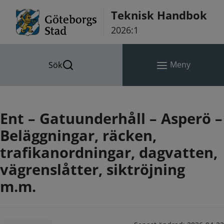
Hoppa till innehåll
Teknisk Handbok
2026:1
Meny
Sök
Ent – Gatuunderhåll – Asperö –
Beläggningar, räcken,
trafikanordningar, dagvatten,
vägrenslåtter, siktröjning
m.m.