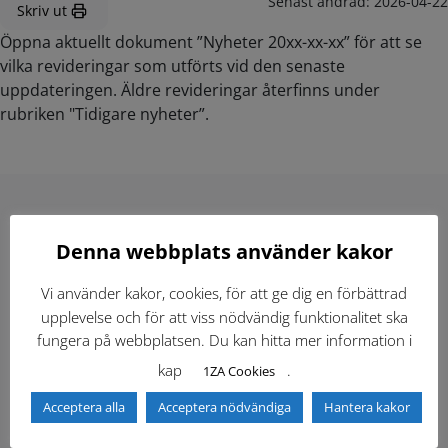
Senast ändrad:
2026-04-22
Skriv ut
Öppna aktuellt dokument ”Nyheter 20xx-xx-xx” för att se
vilka revideringar som utförts vid den senaste
uppdateringen. Äldre revideringar återfinns under
rubriken "Tidigare nyheter”.
Hitta direkt
Denna webbplats använder kakor
Vi använder kakor, cookies, för att ge dig en förbättrad
Gällande standardritningar (Dwg och pdf)
upplevelse och för att viss nödvändig funktionalitet ska
fungera på webbplatsen. Du kan hitta mer information i
Dokumentbibliotek
Kontaktlista
kap
.
1ZA Cookies
Acceptera alla
Acceptera nödvändiga
Hantera kakor
Tidigare versioner
Nyheter