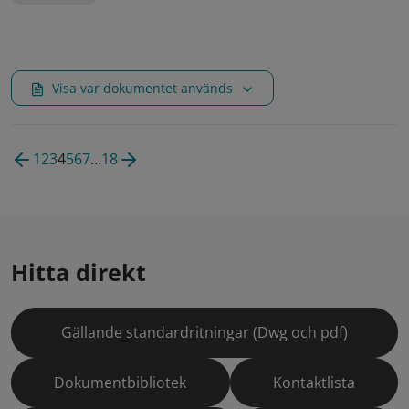
Visa var dokumentet används
1
2
3
4
5
6
7
…
18
Hitta direkt
Gällande standardritningar (Dwg och pdf)
Dokumentbibliotek
Kontaktlista