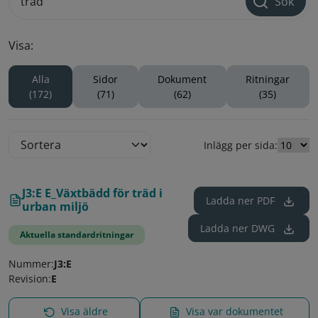
Sök
Visa:
Alla
Sidor
Dokument
Ritningar
(172)
(71)
(62)
(35)
Inlägg per sida:
J3:E E_Växtbädd för träd i
Ladda ner
PDF
urban miljö
Ladda ner
DWG
Aktuella standardritningar
Nummer:
J3:E
Revision:
E
Visa äldre
Visa var dokumentet