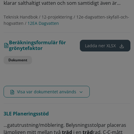
klarar salthaltigt vatten och som samtidigt även är...
Teknisk Handbok / 12-projektering / 12e-dagvatten-skyfall-och-
hogvatten /
12EA Dagvatten
Beräkningsformulär för
Ladda ner
XLSX
grönytefaktor
Dokument
Visa var dokumentet används
3LE Planeringsstöd
...gatutrustning/möblering. Belysningsstolpar placeras
lämpligen mitt mellan två
träd
i en
träd
rad, C-C-mått