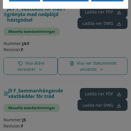
J4:F F_Växtbädd för träd i
Ladda ner
PDF
grönyta med nedplöjd
hästgödsel
Ladda ner
DWG
Aktuella standardritningar
Nummer:
J4:F
Revision:
F
Visa äldre
Visa var dokumentet
versioner
används
J5 F_Sammanhängande
Ladda ner
PDF
växtbäddar för träd
Ladda ner
DWG
Aktuella standardritningar
Nummer:
J5
Revision:
F