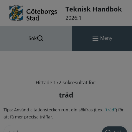
Hoppa till innehåll
Teknisk Handbok
2026:1
Meny
Sök
Hittade 172 sökresultat för:
träd
Tips: Använd citationstecken runt din sökfras (t.ex.
“träd”
) för
att få mer precisa träffar.