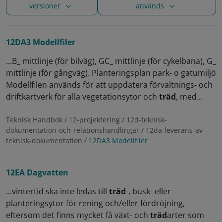
versioner
används
12DA3 Modellfiler
...B_ mittlinje (för bilväg), GC_ mittlinje (för cykelbana), G_
mittlinje (för gångväg). Planteringsplan park- o gatumiljö
Modellfilen används för att uppdatera förvaltnings- och
driftkartverk för alla vegetationsytor och
träd
, med...
Teknisk Handbok / 12-projektering / 12d-teknisk-
dokumentation-och-relationshandlingar / 12da-leverans-av-
teknisk-dokumentation /
12DA3 Modellfiler
12EA Dagvatten
...vintertid ska inte ledas till
träd
-, busk- eller
planteringsytor för rening och/eller fördröjning,
eftersom det finns mycket få växt- och
träd
arter som