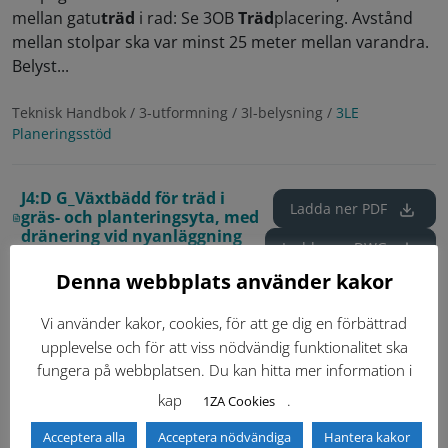
mellan gatu
träd
i rad: Se 3OB
Träd
placering. Avstånd
mellan stolpar ska var minst 25 meter mellan varandra.
Belyst...
Teknisk Handbok / 3-utformning / 3l-belysning /
3LE
Planeringsstöd
J4:D G_Växtbädd för träd i
Ladda ner
PDF
gräs- och planteringsyta, med
dränering vid nyanläggning
Ladda ner
DWG
Aktuella standardritningar
Denna webbplats använder kakor
Nummer:
J4:D
Vi använder kakor, cookies, för att ge dig en förbättrad
Revision:
G
upplevelse och för att viss nödvändig funktionalitet ska
fungera på webbplatsen. Du kan hitta mer information i
Visa äldre
Visa var dokumentet
kap
.
1ZA Cookies
versioner
används
Acceptera alla
Acceptera nödvändiga
Hantera kakor