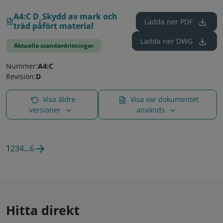
A4:C D_Skydd av mark och
Ladda ner
PDF
träd påfört material
Ladda ner
DWG
Aktuella standardritningar
Nummer:
A4:C
Revision:
D
Visa äldre
Visa var dokumentet
versioner
används
1
2
3
4
…
6
Hitta direkt