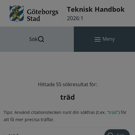
Hoppa till innehåll
Teknisk Handbok
2026:1
Meny
Sök
Hittade 55 sökresultat för:
träd
Tips: Använd citationstecken runt din sökfras (t.ex.
“träd”
) för
att få mer precisa träffar.