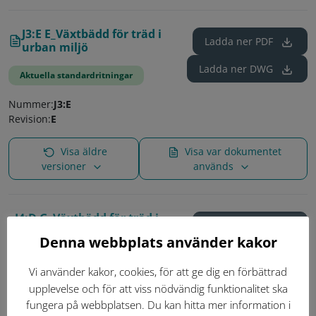
J3:E E_Växtbädd för träd i
Ladda ner
PDF
urban miljö
Ladda ner
DWG
Aktuella standardritningar
Nummer:
J3:E
Revision:
E
Visa äldre
Visa var dokumentet
versioner
används
J4:D G_Växtbädd för träd i
Ladda ner
PDF
gräs- och planteringsyta, med
Denna webbplats använder kakor
dränering vid nyanläggning
Ladda ner
DWG
Vi använder kakor, cookies, för att ge dig en förbättrad
Aktuella standardritningar
upplevelse och för att viss nödvändig funktionalitet ska
Nummer:
J4:D
fungera på webbplatsen. Du kan hitta mer information i