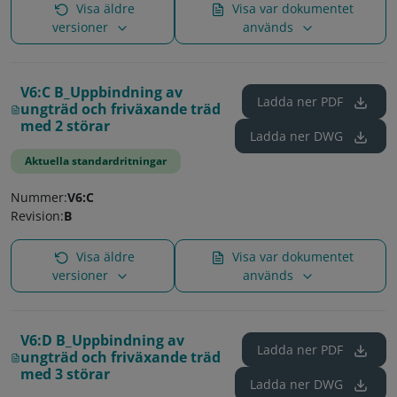
Visa äldre
Visa var dokumentet
versioner
används
V6:C B_Uppbindning av
Ladda ner
PDF
ungträd och friväxande träd
med 2 störar
Ladda ner
DWG
Aktuella standardritningar
Nummer:
V6:C
Revision:
B
Visa äldre
Visa var dokumentet
versioner
används
V6:D B_Uppbindning av
Ladda ner
PDF
ungträd och friväxande träd
med 3 störar
Ladda ner
DWG