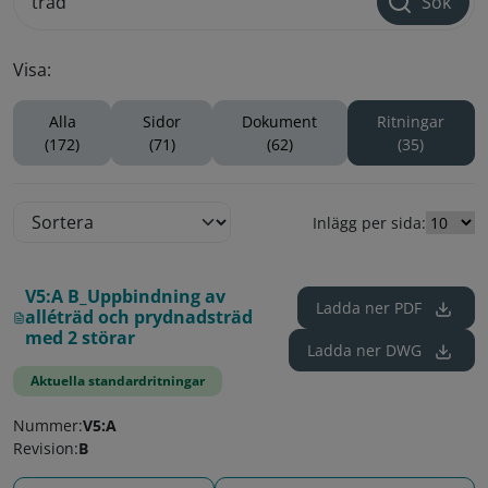
Sök
Visa:
Alla
Sidor
Dokument
Ritningar
(172)
(71)
(62)
(35)
Inlägg per sida:
V5:A B_Uppbindning av
Ladda ner
PDF
alléträd och prydnadsträd
med 2 störar
Ladda ner
DWG
Aktuella standardritningar
Nummer:
V5:A
Revision:
B