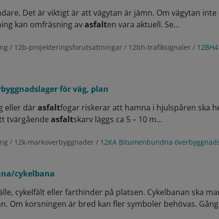
ndare. Det är viktigt är att vägytan är jämn. Om vägytan int
ning kan omfräsning av
asfalt
en vara aktuell. Se...
ng / 12b-projekteringsforutsattningar / 12bh-trafiksignaler /
12BH4 
yggnadslager för väg, plan
g eller där
asfalt
fogar riskerar att hamna i hjulspåren ska 
att tvärgående
asfalt
skarv läggs ca 5 – 10 m...
ing / 12k-markoverbyggnader /
12KA Bitumenbundna överbyggnadsla
na/cykelbana
tälle, cykelfält eller farthinder på platsen. Cykelbanan ska 
tan. Om korsningen är bred kan fler symboler behövas. Gån