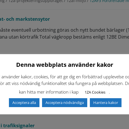
ng / 12a-projekteringsuppdraget / 12af-miljo /
12AF3 Förorenade ma
at- och markstensytor
åste eventuell urbottning göras och nytt bundet bärlager 
ana utan körtrafik Total vägkropp bestäms enligt 12BE Dim
ng / 12b-projekteringsforutsattningar /
12BD Dimensionering av ga
Denna webbplats använder kakor
i använder kakor, cookies, för att ge dig en förbättrad upplevelse o
för att viss nödvändig funktionalitet ska fungera på webbplatsen. D
ing bildas tjära som restprodukt och tjäran användes som 
kan hitta mer information i kap
.
1ZA Cookies
alt
innehåller höga halter polyaromatiska kolväten (PAH) som
Acceptera alla
Acceptera nödvändiga
Hantera kakor
ngar / 2f-markforutsattningar /
2FE Förorenad mark
 trafiksignaler