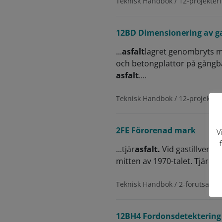
Teknisk Handbok / 12-projekteri
12BD Dimensionering av g
...
asfalt
lagret genombryts m
och betongplattor på gångb
asfalt
....
Teknisk Handbok / 12-projekteri
2FE Förorenad mark
V
...tjär
asfalt.
Vid gastillverkn
mitten av 1970-talet. Tjär
asf
Teknisk Handbok / 2-forutsattni
12BH4 Fordonsdetektering i