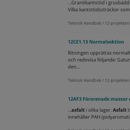
...Granitkantstöd i grusbäd
Vilka kantstödssträckor som 
Teknisk Handbok / 12-projekteri
12CE1.13 Normalsektion
Ritningen upprättas normalt 
och redovisa följande: Gatu
den...
Teknisk Handbok / 12-projekteri
12AF3 Förorenade massor o
...
asfalt
i olika lager.
Asfalt
t
innehåller PAH (polyaromatis