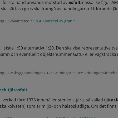
d I första hand används motstöd av
asfalt
massa, se figur AM
ska sättas i grus ska framgå av handlingarna. Utförande Jä
ng / 12l-kantstod /
12LA Kantstöd av granit
i skala 1:50 alternativt 1:20. Den ska visa representativa 
namn och eventuellt objektsnummer Gatu- eller vägsträcka (
ng / 12c-bygghandlingar / 12ce-ritningar / 12ce1-ritningars-innehal
ch tjärasfalt
illverkad före 1975 innehåller stenkolstjära, så kallad tjär
asf
ka kolväten) som är miljö- och hälsoskadliga. Om det finns 