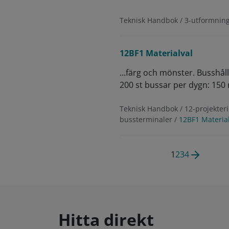
Teknisk Handbok / 3-utformning
12BF1 Materialval
...färg och mönster. Busshå
200 st bussar per dygn: 15
Teknisk Handbok / 12-projekteri
bussterminaler /
12BF1 Material
1
2
3
4
Hitta direkt