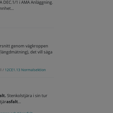
A DEC.1/1 i AMA Anläggning.
mnhet...
tvärsnitt genom vägkroppen
längdmätning), det vill säga
l /
12CE1.13 Normalsektion
alt.
Stenkolstjära i sin tur
tjär
asfalt
...