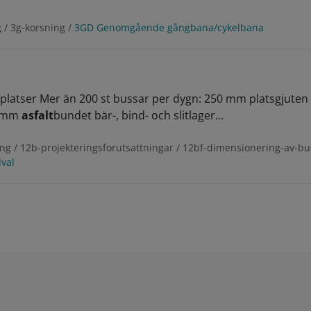
 / 3g-korsning /
3GD Genomgående gångbana/cykelbana
llplatser Mer än 200 st bussar per dygn: 250 mm platsgjute
0 mm
asfalt
bundet bär-, bind- och slitlager...
ng / 12b-projekteringsforutsattningar / 12bf-dimensionering-av-bu
val