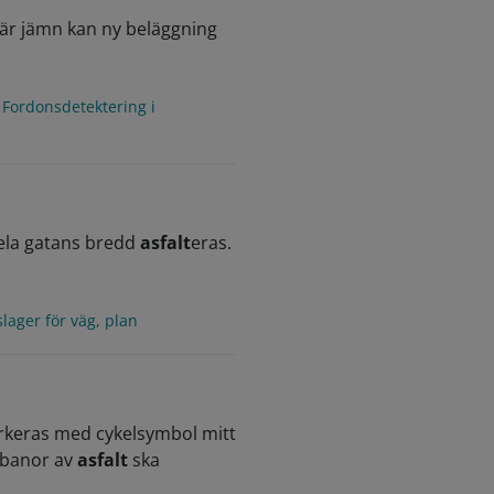
e är jämn kan ny beläggning
Fordonsdetektering i
hela gatans bredd
asfalt
eras.
ger för väg, plan
markeras med cykelsymbol mitt
gbanor av
asfalt
ska