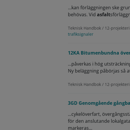
...kan förläggningen ske gru
behövas. Vid
asfalt
sförlägg
Teknisk Handbok / 12-projekteri
trafiksignaler
12KA Bitumenbundna överb
...påverkas i hög utsträcknin
Ny beläggning påbörjas så 
Teknisk Handbok / 12-projekter
3GD Genomgående gångba
...cykelöverfart, övergångss
för den anslutande lokalga
markeras...