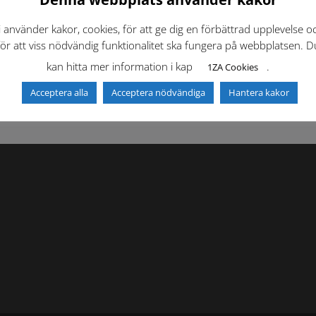
i använder kakor, cookies, för att ge dig en förbättrad upplevelse o
f)
Dokumentbibliotek
Kontaktlista
för att viss nödvändig funktionalitet ska fungera på webbplatsen. D
kan hitta mer information i kap
.
1ZA Cookies
Acceptera alla
Acceptera nödvändiga
Hantera kakor