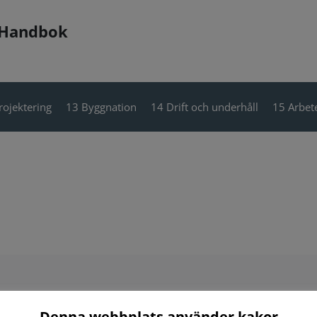
 Handbok
rojektering
13 Byggnation
14 Drift och underhåll
15 Arbete
Denna webbplats använder kakor