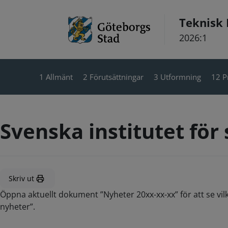
Hoppa till innehåll
Teknisk
2026:1
1 Allmänt
2 Förutsättningar
3 Utformning
12 P
Svenska institutet för
Skriv ut
Öppna aktuellt dokument ”Nyheter 20xx-xx-xx” för att se vil
nyheter”.