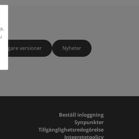
ch
u
Tidigare versioner
Nyheter
Beställ inloggning
Synpunkter
Tillgänglighetsredogörelse
Integretetpolicy