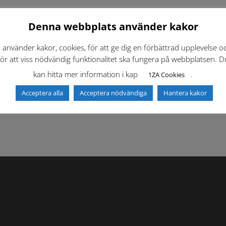
Denna webbplats använder kakor
i använder kakor, cookies, för att ge dig en förbättrad upplevelse o
för att viss nödvändig funktionalitet ska fungera på webbplatsen. D
kan hitta mer information i kap
.
1ZA Cookies
f)
Dokumentbibliotek
Kontaktlista
Acceptera alla
Acceptera nödvändiga
Hantera kakor