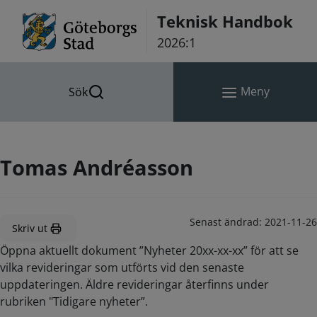
Hoppa till innehåll
Teknisk Handbok
2026:1
Meny
Sök
Tomas Andréasson
Senast ändrad:
2021-11-26
Skriv ut
Öppna aktuellt dokument ”Nyheter 20xx-xx-xx” för att se
vilka revideringar som utförts vid den senaste
uppdateringen. Äldre revideringar återfinns under
rubriken "Tidigare nyheter”.