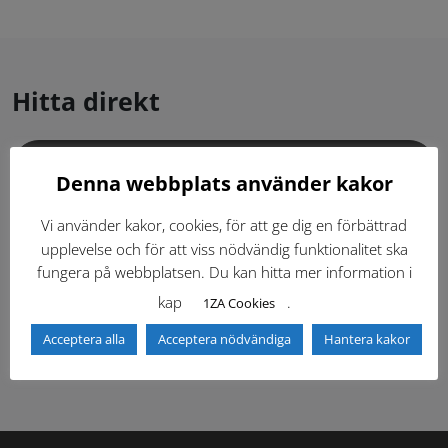
Hitta direkt
Gällande standardritningar (Dwg och pdf)
Denna webbplats använder kakor
Dokumentbibliotek
Kontaktlista
Vi använder kakor, cookies, för att ge dig en förbättrad
upplevelse och för att viss nödvändig funktionalitet ska
fungera på webbplatsen. Du kan hitta mer information i
Tidigare versioner
Nyheter
kap
.
1ZA Cookies
Säkerhetsordningen
Acceptera alla
Acceptera nödvändiga
Hantera kakor