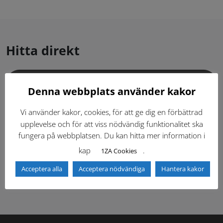
Hitta direkt
Gällande standardritningar (Dwg och pdf)
Denna webbplats använder kakor
Dokumentbibliotek
Kontaktlista
Vi använder kakor, cookies, för att ge dig en förbättrad
upplevelse och för att viss nödvändig funktionalitet ska
fungera på webbplatsen. Du kan hitta mer information i
Tidigare versioner
Nyheter
kap
.
1ZA Cookies
Säkerhetsordningen
Acceptera alla
Acceptera nödvändiga
Hantera kakor