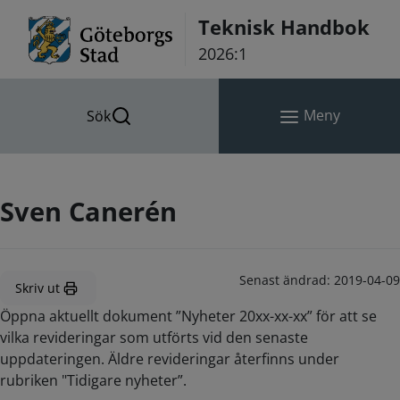
Hoppa till innehåll
Teknisk Handbok
2026:1
Meny
Sök
Sven Canerén
Senast ändrad:
2019-04-09
Skriv ut
Öppna aktuellt dokument ”Nyheter 20xx-xx-xx” för att se
vilka revideringar som utförts vid den senaste
uppdateringen. Äldre revideringar återfinns under
rubriken "Tidigare nyheter”.