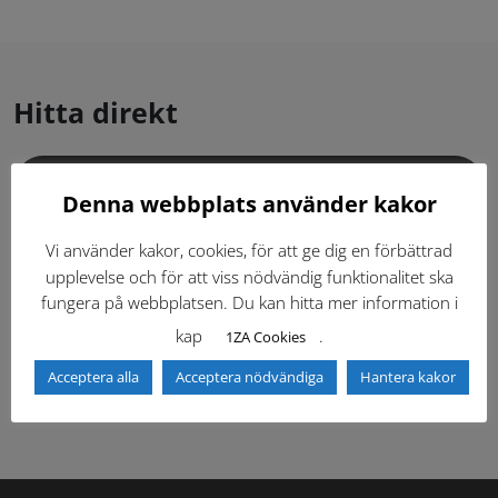
Hitta direkt
Gällande standardritningar (Dwg och pdf)
Denna webbplats använder kakor
Dokumentbibliotek
Kontaktlista
Vi använder kakor, cookies, för att ge dig en förbättrad
upplevelse och för att viss nödvändig funktionalitet ska
fungera på webbplatsen. Du kan hitta mer information i
Tidigare versioner
Nyheter
kap
.
1ZA Cookies
Säkerhetsordningen
Acceptera alla
Acceptera nödvändiga
Hantera kakor