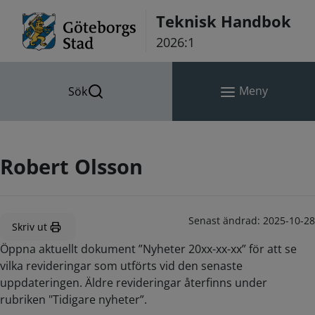
Hoppa till innehåll
Teknisk Handbok
2026:1
Meny
Sök
Robert Olsson
Senast ändrad:
2025-10-28
Skriv ut
Öppna aktuellt dokument ”Nyheter 20xx-xx-xx” för att se
vilka revideringar som utförts vid den senaste
uppdateringen. Äldre revideringar återfinns under
rubriken "Tidigare nyheter”.