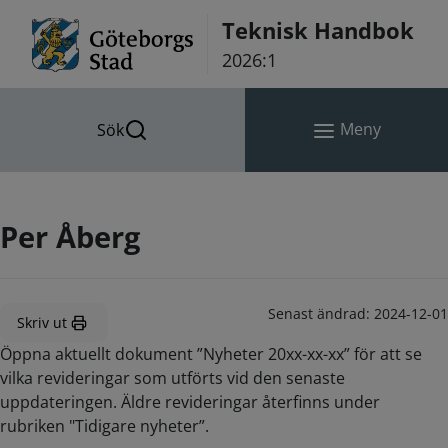
Hoppa till innehåll
Teknisk Handbok
2026:1
Meny
Sök
Per Åberg
Senast ändrad:
2024-12-01
Skriv ut
Öppna aktuellt dokument ”Nyheter 20xx-xx-xx” för att se
vilka revideringar som utförts vid den senaste
uppdateringen. Äldre revideringar återfinns under
rubriken "Tidigare nyheter”.