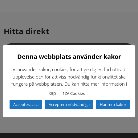
Hitta direkt
Gällande standardritningar (Dwg och pdf)
Denna webbplats använder kakor
Dokumentbibliotek
Kontaktlista
Vi använder kakor, cookies, för att ge dig en förbättrad
upplevelse och för att viss nödvändig funktionalitet ska
fungera på webbplatsen. Du kan hitta mer information i
Tidigare versioner
Nyheter
kap
.
1ZA Cookies
Säkerhetsordningen
Acceptera alla
Acceptera nödvändiga
Hantera kakor