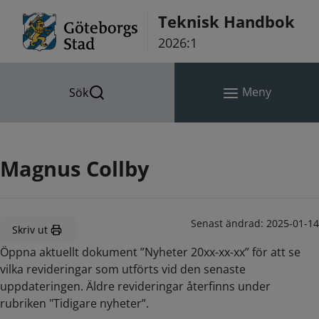
Hoppa till innehåll
Teknisk Handbok
2026:1
Meny
Sök
Magnus Collby
Senast ändrad:
2025-01-14
Skriv ut
Öppna aktuellt dokument ”Nyheter 20xx-xx-xx” för att se
vilka revideringar som utförts vid den senaste
uppdateringen. Äldre revideringar återfinns under
rubriken "Tidigare nyheter”.