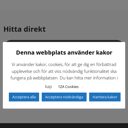
Hitta direkt
Gällande standardritningar (Dwg och pdf)
Denna webbplats använder kakor
Dokumentbibliotek
Kontaktlista
Vi använder kakor, cookies, för att ge dig en förbättrad
upplevelse och för att viss nödvändig funktionalitet ska
fungera på webbplatsen. Du kan hitta mer information i
Tidigare versioner
Nyheter
kap
.
1ZA Cookies
Säkerhetsordningen
Acceptera alla
Acceptera nödvändiga
Hantera kakor