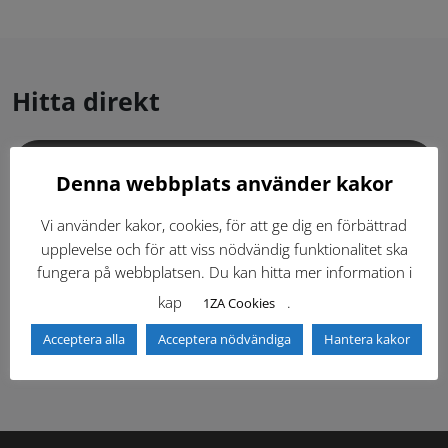
Hitta direkt
Gällande standardritningar (Dwg och pdf)
Denna webbplats använder kakor
Dokumentbibliotek
Kontaktlista
Vi använder kakor, cookies, för att ge dig en förbättrad
upplevelse och för att viss nödvändig funktionalitet ska
fungera på webbplatsen. Du kan hitta mer information i
Tidigare versioner
Nyheter
kap
.
1ZA Cookies
Säkerhetsordningen
Acceptera alla
Acceptera nödvändiga
Hantera kakor