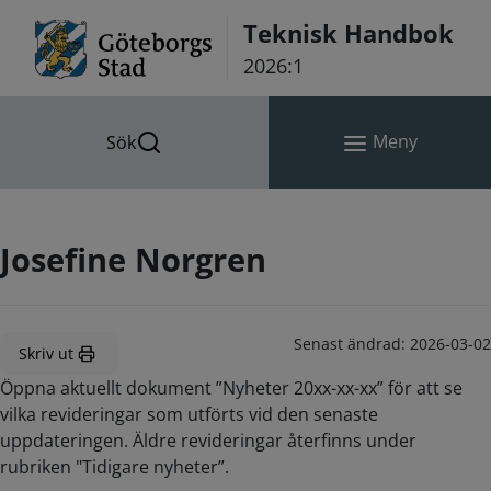
Hoppa till innehåll
Teknisk Handbok
2026:1
Meny
Sök
Josefine Norgren
Senast ändrad:
2026-03-02
Skriv ut
Öppna aktuellt dokument ”Nyheter 20xx-xx-xx” för att se
vilka revideringar som utförts vid den senaste
uppdateringen. Äldre revideringar återfinns under
rubriken "Tidigare nyheter”.