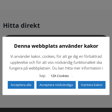
Hitta direkt
Gällande standardritningar (Dwg och pdf)
Denna webbplats använder kakor
Dokumentbibliotek
Kontaktlista
Vi använder kakor, cookies, för att ge dig en förbättrad
upplevelse och för att viss nödvändig funktionalitet ska
fungera på webbplatsen. Du kan hitta mer information i
Tidigare versioner
Nyheter
kap
.
1ZA Cookies
Säkerhetsordningen
Acceptera alla
Acceptera nödvändiga
Hantera kakor