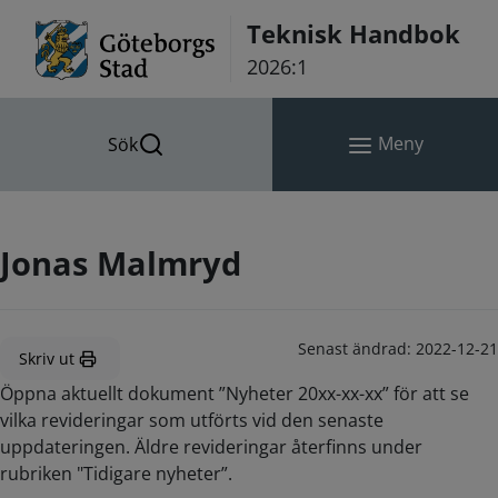
Hoppa till innehåll
Teknisk Handbok
2026:1
Meny
Sök
Jonas Malmryd
Senast ändrad:
2022-12-21
Skriv ut
Öppna aktuellt dokument ”Nyheter 20xx-xx-xx” för att se
vilka revideringar som utförts vid den senaste
uppdateringen. Äldre revideringar återfinns under
rubriken "Tidigare nyheter”.