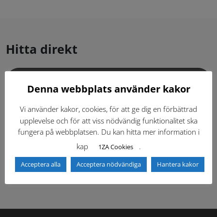
Hitta direkt
Gällande standardritningar (Dwg och pdf)
Denna webbplats använder kakor
Dokumentbibliotek
Kontaktlista
Vi använder kakor, cookies, för att ge dig en förbättrad
upplevelse och för att viss nödvändig funktionalitet ska
fungera på webbplatsen. Du kan hitta mer information i
Tidigare versioner
Nyheter
kap
.
1ZA Cookies
Säkerhetsordningen
Acceptera alla
Acceptera nödvändiga
Hantera kakor