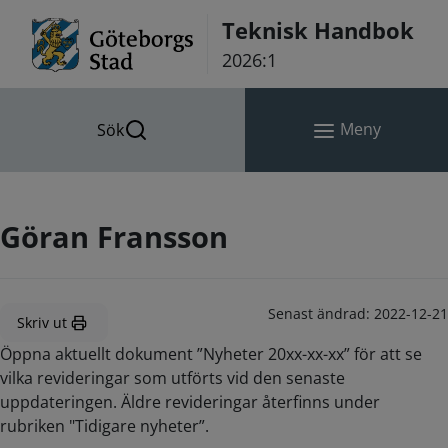
Hoppa till innehåll
Teknisk Handbok
2026:1
Meny
Sök
Göran Fransson
Senast ändrad:
2022-12-21
Skriv ut
Öppna aktuellt dokument ”Nyheter 20xx-xx-xx” för att se
vilka revideringar som utförts vid den senaste
uppdateringen. Äldre revideringar återfinns under
rubriken "Tidigare nyheter”.