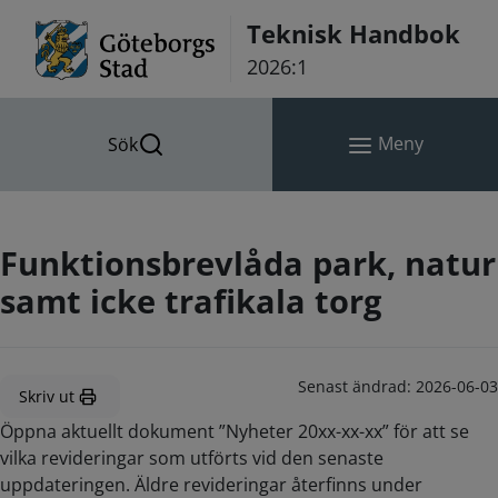
Hoppa till innehåll
Teknisk Handbok
2026:1
Meny
Sök
Funktionsbrevlåda park, natur
samt icke trafikala torg
Senast ändrad:
2026-06-03
Skriv ut
Öppna aktuellt dokument ”Nyheter 20xx-xx-xx” för att se
vilka revideringar som utförts vid den senaste
uppdateringen. Äldre revideringar återfinns under