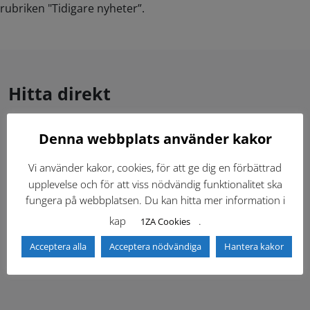
rubriken "Tidigare nyheter”.
Hitta direkt
Denna webbplats använder kakor
Gällande standardritningar (Dwg och pdf)
Vi använder kakor, cookies, för att ge dig en förbättrad
Dokumentbibliotek
Kontaktlista
upplevelse och för att viss nödvändig funktionalitet ska
fungera på webbplatsen. Du kan hitta mer information i
Tidigare versioner
Nyheter
kap
.
1ZA Cookies
Acceptera alla
Acceptera nödvändiga
Hantera kakor
Säkerhetsordningen