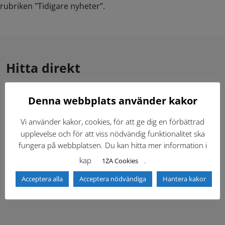
rubriken "Tidigare nyheter”.
Hitta direkt
Denna webbplats använder kakor
Gällande standardritningar (Dwg och pdf)
Vi använder kakor, cookies, för att ge dig en förbättrad
Dokumentbibliotek
Kontaktlista
upplevelse och för att viss nödvändig funktionalitet ska
fungera på webbplatsen. Du kan hitta mer information i
Tidigare versioner
Nyheter
kap
.
1ZA Cookies
Acceptera alla
Acceptera nödvändiga
Hantera kakor
Säkerhetsordningen