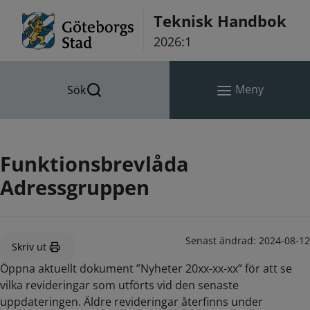
Hoppa till innehåll
Teknisk Handbok
2026:1
Meny
Sök
Funktionsbrevlåda
Adressgruppen
Senast ändrad:
2024-08-12
Skriv ut
Öppna aktuellt dokument ”Nyheter 20xx-xx-xx” för att se
vilka revideringar som utförts vid den senaste
uppdateringen. Äldre revideringar återfinns under