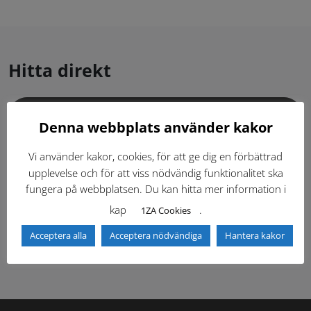
Hitta direkt
Gällande standardritningar (Dwg och pdf)
Denna webbplats använder kakor
Dokumentbibliotek
Kontaktlista
Vi använder kakor, cookies, för att ge dig en förbättrad
upplevelse och för att viss nödvändig funktionalitet ska
fungera på webbplatsen. Du kan hitta mer information i
Tidigare versioner
Nyheter
kap
.
1ZA Cookies
Säkerhetsordningen
Acceptera alla
Acceptera nödvändiga
Hantera kakor