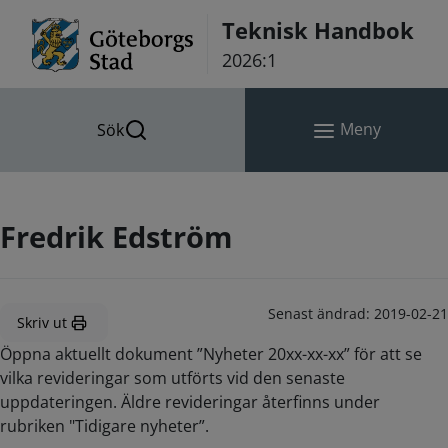
Hoppa till innehåll
Teknisk Handbok
2026:1
Meny
Sök
Fredrik Edström
Senast ändrad:
2019-02-21
Skriv ut
Öppna aktuellt dokument ”Nyheter 20xx-xx-xx” för att se
vilka revideringar som utförts vid den senaste
uppdateringen. Äldre revideringar återfinns under
rubriken "Tidigare nyheter”.