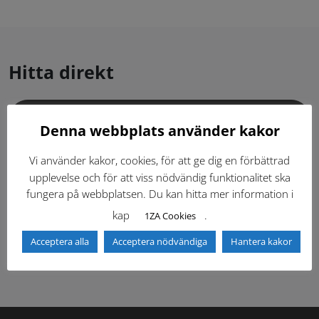
Hitta direkt
Gällande standardritningar (Dwg och pdf)
Denna webbplats använder kakor
Dokumentbibliotek
Kontaktlista
Vi använder kakor, cookies, för att ge dig en förbättrad
upplevelse och för att viss nödvändig funktionalitet ska
fungera på webbplatsen. Du kan hitta mer information i
Tidigare versioner
Nyheter
kap
.
1ZA Cookies
Säkerhetsordningen
Acceptera alla
Acceptera nödvändiga
Hantera kakor