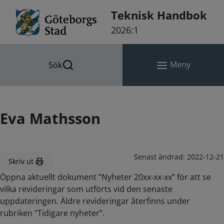
Hoppa till innehåll
Teknisk Handbok
2026:1
Meny
Sök
Eva Mathsson
Senast ändrad:
2022-12-21
Skriv ut
Öppna aktuellt dokument ”Nyheter 20xx-xx-xx” för att se
vilka revideringar som utförts vid den senaste
uppdateringen. Äldre revideringar återfinns under
rubriken "Tidigare nyheter”.