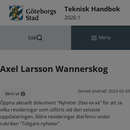
Hoppa till innehåll
Teknisk Handbok
2026:1
Meny
Sök
Axel Larsson Wannerskog
Senast ändrad:
2023-02-03
Skriv ut
Öppna aktuellt dokument ”Nyheter 20xx-xx-xx” för att se
vilka revideringar som utförts vid den senaste
uppdateringen. Äldre revideringar återfinns under
rubriken "Tidigare nyheter”.