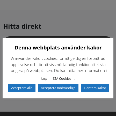
Hitta direkt
Gällande standardritningar (Dwg och pdf)
Denna webbplats använder kakor
Dokumentbibliotek
Kontaktlista
Vi använder kakor, cookies, för att ge dig en förbättrad
upplevelse och för att viss nödvändig funktionalitet ska
fungera på webbplatsen. Du kan hitta mer information i
Tidigare versioner
Nyheter
kap
.
1ZA Cookies
Säkerhetsordningen
Acceptera alla
Acceptera nödvändiga
Hantera kakor