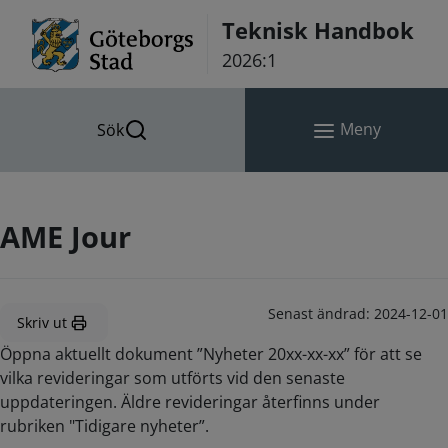
Hoppa till innehåll
Teknisk Handbok
2026:1
Meny
Sök
AME Jour
Senast ändrad:
2024-12-01
Skriv ut
Öppna aktuellt dokument ”Nyheter 20xx-xx-xx” för att se
vilka revideringar som utförts vid den senaste
uppdateringen. Äldre revideringar återfinns under
rubriken "Tidigare nyheter”.