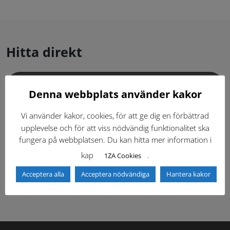
Hitta direkt
Gällande standardritningar (Dwg och pdf)
Denna webbplats använder kakor
Dokumentbibliotek
Kontaktlista
Vi använder kakor, cookies, för att ge dig en förbättrad
upplevelse och för att viss nödvändig funktionalitet ska
fungera på webbplatsen. Du kan hitta mer information i
Tidigare versioner
Nyheter
kap
.
1ZA Cookies
Säkerhetsordningen
Acceptera alla
Acceptera nödvändiga
Hantera kakor