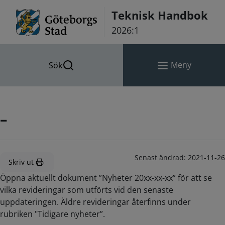
Hoppa till innehåll
Teknisk Handbok
2026:1
Meny
Sök
–
Senast ändrad:
2021-11-26
Skriv ut
Öppna aktuellt dokument ”Nyheter 20xx-xx-xx” för att se
vilka revideringar som utförts vid den senaste
uppdateringen. Äldre revideringar återfinns under
rubriken "Tidigare nyheter”.