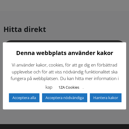
Hitta direkt
Gällande standardritningar (Dwg och pdf)
Denna webbplats använder kakor
Dokumentbibliotek
Kontaktlista
Vi använder kakor, cookies, för att ge dig en förbättrad
upplevelse och för att viss nödvändig funktionalitet ska
fungera på webbplatsen. Du kan hitta mer information i
Tidigare versioner
Nyheter
kap
.
1ZA Cookies
Säkerhetsordningen
Acceptera alla
Acceptera nödvändiga
Hantera kakor