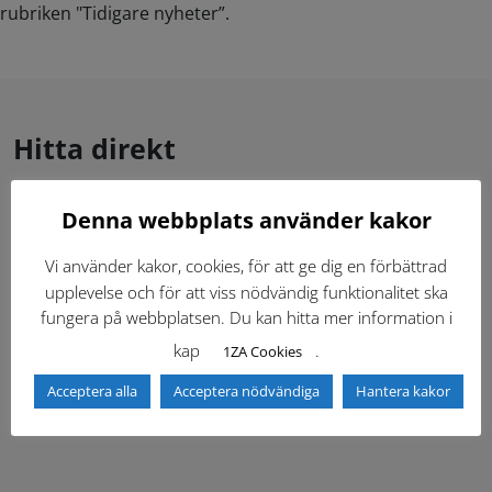
rubriken "Tidigare nyheter”.
Hitta direkt
Denna webbplats använder kakor
Gällande standardritningar (Dwg och pdf)
Vi använder kakor, cookies, för att ge dig en förbättrad
Dokumentbibliotek
Kontaktlista
upplevelse och för att viss nödvändig funktionalitet ska
fungera på webbplatsen. Du kan hitta mer information i
Tidigare versioner
Nyheter
kap
.
1ZA Cookies
Acceptera alla
Acceptera nödvändiga
Hantera kakor
Säkerhetsordningen