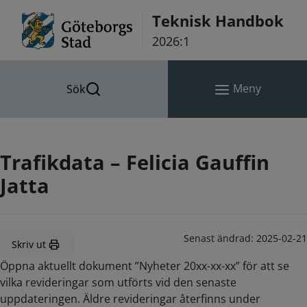
Hoppa till innehåll
Teknisk Handbok
2026:1
Meny
Sök
Trafikdata – Felicia Gauffin
Jatta
Senast ändrad:
2025-02-21
Skriv ut
Öppna aktuellt dokument ”Nyheter 20xx-xx-xx” för att se
vilka revideringar som utförts vid den senaste
uppdateringen. Äldre revideringar återfinns under