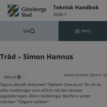
Hoppa till innehåll
Teknisk Handbok
2026:1
Meny
Sök
Träd – Simon Hannus
Senast ändrad:
2024-01-22
Skriv ut
Öppna aktuellt dokument ”Nyheter 20xx-xx-xx” för att se
vilka revideringar som utförts vid den senaste
uppdateringen. Äldre revideringar återfinns under
rubriken "Tidigare nyheter”.