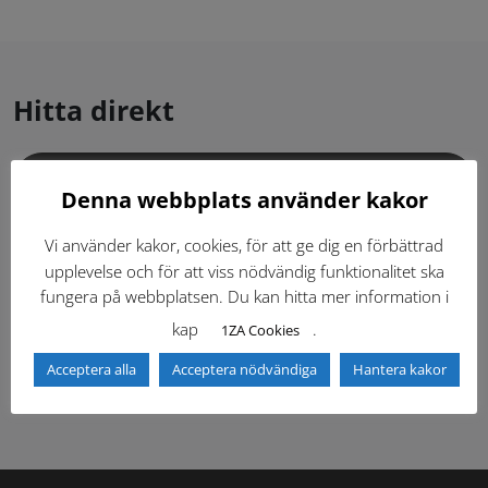
Hitta direkt
Gällande standardritningar (Dwg och pdf)
Denna webbplats använder kakor
Dokumentbibliotek
Kontaktlista
Vi använder kakor, cookies, för att ge dig en förbättrad
upplevelse och för att viss nödvändig funktionalitet ska
fungera på webbplatsen. Du kan hitta mer information i
Tidigare versioner
Nyheter
kap
.
1ZA Cookies
Säkerhetsordningen
Acceptera alla
Acceptera nödvändiga
Hantera kakor