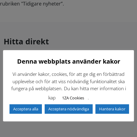
rubriken "Tidigare nyheter”.
Hitta direkt
Denna webbplats använder kakor
Gällande standardritningar (Dwg och pdf)
Vi använder kakor, cookies, för att ge dig en förbättrad
Dokumentbibliotek
Kontaktlista
upplevelse och för att viss nödvändig funktionalitet ska
fungera på webbplatsen. Du kan hitta mer information i
Tidigare versioner
Nyheter
kap
.
1ZA Cookies
Acceptera alla
Acceptera nödvändiga
Hantera kakor
Säkerhetsordningen