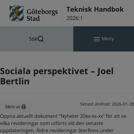
Hoppa till innehåll
Teknisk Handbok
2026:1
Meny
Sök
Sociala perspektivet – Joel
Bertlin
Senast ändrad:
2026-01-28
Skriv ut
Öppna aktuellt dokument ”Nyheter 20xx-xx-xx” för att se
vilka revideringar som utförts vid den senaste
uppdateringen. Äldre revideringar återfinns under