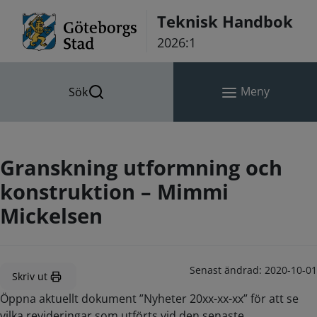
Hoppa till innehåll
Teknisk Handbok
2026:1
Meny
Sök
Granskning utformning och
konstruktion – Mimmi
Mickelsen
Senast ändrad:
2020-10-01
Skriv ut
Öppna aktuellt dokument ”Nyheter 20xx-xx-xx” för att se
vilka revideringar som utförts vid den senaste