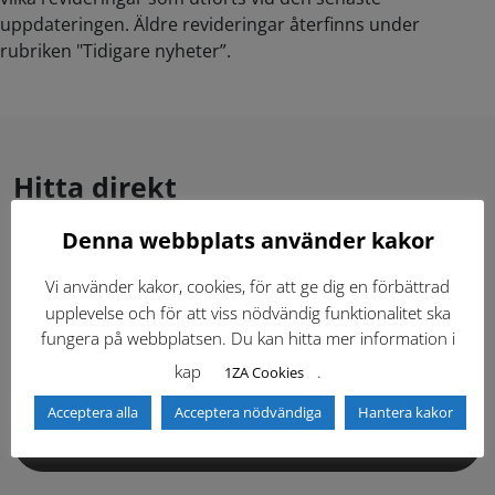
uppdateringen. Äldre revideringar återfinns under
rubriken "Tidigare nyheter”.
Hitta direkt
Denna webbplats använder kakor
Gällande standardritningar (Dwg och pdf)
Vi använder kakor, cookies, för att ge dig en förbättrad
upplevelse och för att viss nödvändig funktionalitet ska
Dokumentbibliotek
Kontaktlista
fungera på webbplatsen. Du kan hitta mer information i
kap
.
1ZA Cookies
Tidigare versioner
Nyheter
Acceptera alla
Acceptera nödvändiga
Hantera kakor
Säkerhetsordningen