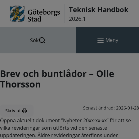
Hoppa till innehåll
Teknisk Handbok
2026:1
Meny
Sök
Brev och buntlådor – Olle
Thorsson
Senast ändrad:
2026-01-28
Skriv ut
Öppna aktuellt dokument ”Nyheter 20xx-xx-xx” för att se
vilka revideringar som utförts vid den senaste
uppdateringen. Äldre revideringar återfinns under