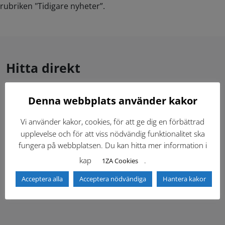
rubriken "Tidigare nyheter”.
Hitta direkt
Denna webbplats använder kakor
Gällande standardritningar (Dwg och pdf)
Vi använder kakor, cookies, för att ge dig en förbättrad
Dokumentbibliotek
Kontaktlista
upplevelse och för att viss nödvändig funktionalitet ska
fungera på webbplatsen. Du kan hitta mer information i
Tidigare versioner
Nyheter
kap
.
1ZA Cookies
Acceptera alla
Acceptera nödvändiga
Hantera kakor
Säkerhetsordningen