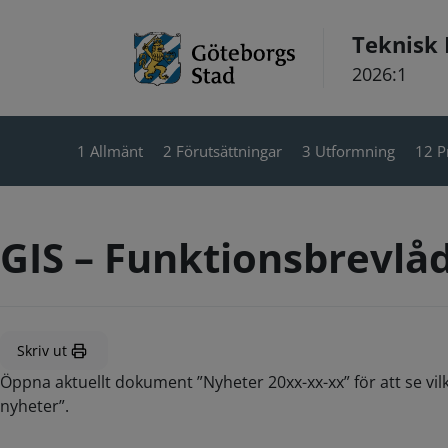
Hoppa till innehåll
Teknisk
2026:1
1 Allmänt
2 Förutsättningar
3 Utformning
12 P
GIS – Funktionsbrevlå
Skriv ut
Öppna aktuellt dokument ”Nyheter 20xx-xx-xx” för att se vil
nyheter”.