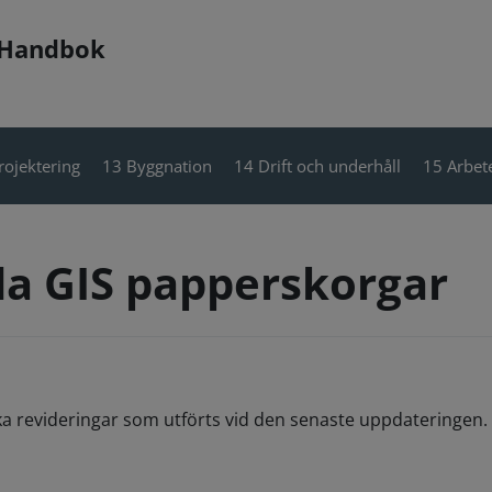
 Handbok
rojektering
13 Byggnation
14 Drift och underhåll
15 Arbete
da GIS papperskorgar
ka revideringar som utförts vid den senaste uppdateringen. 