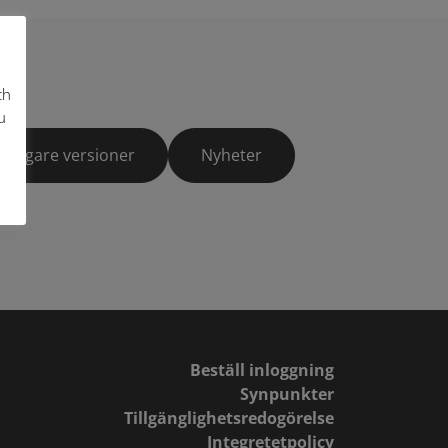
ch
u
Tidigare versioner
Nyheter
Beställ inloggning
Synpunkter
Tillgänglighetsredogörelse
Integretetpolicy