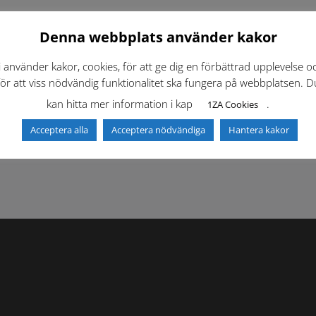
Denna webbplats använder kakor
i använder kakor, cookies, för att ge dig en förbättrad upplevelse o
för att viss nödvändig funktionalitet ska fungera på webbplatsen. D
kan hitta mer information i kap
.
1ZA Cookies
f)
Dokumentbibliotek
Kontaktlista
Acceptera alla
Acceptera nödvändiga
Hantera kakor