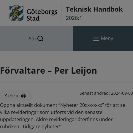
Hoppa till innehåll
Teknisk Handbok
2026:1
Meny
Sök
Förvaltare – Per Leijon
Senast ändrad:
2024-09-03
Skriv ut
Öppna aktuellt dokument ”Nyheter 20xx-xx-xx” för att se
vilka revideringar som utförts vid den senaste
uppdateringen. Äldre revideringar återfinns under
rubriken "Tidigare nyheter”.