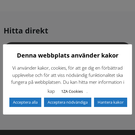
Hitta direkt
Gällande standardritningar (Dwg och pdf)
Denna webbplats använder kakor
Dokumentbibliotek
Kontaktlista
Vi använder kakor, cookies, för att ge dig en förbättrad
upplevelse och för att viss nödvändig funktionalitet ska
fungera på webbplatsen. Du kan hitta mer information i
Tidigare versioner
Nyheter
kap
.
1ZA Cookies
Säkerhetsordningen
Acceptera alla
Acceptera nödvändiga
Hantera kakor