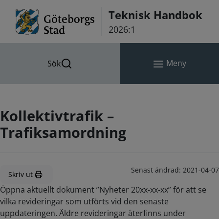
Hoppa till innehåll
Teknisk Handbok
2026:1
Meny
Sök
Kollektivtrafik –
Trafiksamordning
Senast ändrad:
2021-04-07
Skriv ut
Öppna aktuellt dokument ”Nyheter 20xx-xx-xx” för att se
vilka revideringar som utförts vid den senaste
uppdateringen. Äldre revideringar återfinns under