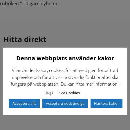
rubriken "Tidigare nyheter”.
Hitta direkt
Denna webbplats använder kakor
Gällande standardritningar (Dwg och pdf)
Vi använder kakor, cookies, för att ge dig en förbättrad
Dokumentbibliotek
Kontaktlista
upplevelse och för att viss nödvändig funktionalitet ska
fungera på webbplatsen. Du kan hitta mer information i
Tidigare versioner
Nyheter
kap
.
1ZA Cookies
Acceptera alla
Acceptera nödvändiga
Hantera kakor
Säkerhetsordningen