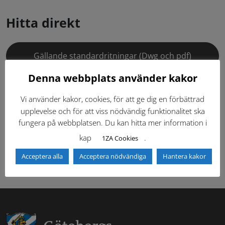
Hitta direkt
Gällande standardritningar (Dwg och pdf)
Denna webbplats använder kakor
Dokumentbibliotek
Kontaktlista
Vi använder kakor, cookies, för att ge dig en förbättrad
Tidigare versioner
Nyheter
upplevelse och för att viss nödvändig funktionalitet ska
fungera på webbplatsen. Du kan hitta mer information i
kap
.
Säkerhetsordningen
1ZA Cookies
Acceptera alla
Acceptera nödvändiga
Hantera kakor