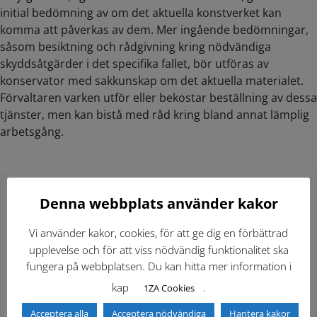
initial bedömning av om det aktuella konstverket kan
komma att påverkas av dem. Mer ingående bedömningar,
såsom besiktning och rådgivning kring nödvändiga
skyddsåtgärder i det specifika fallet, bör utföras av
konservator med sakkunskap om det aktuella materialet.
Förvaltaren varken utför eller bekostar beställning av dessa
tjänster, men kan bistå med råd kring bland annat lämplig
arbetsgång.
Denna webbplats använder kakor
Hitta direkt
Vi använder kakor, cookies, för att ge dig en förbättrad
upplevelse och för att viss nödvändig funktionalitet ska
Gällande standardritningar (Dwg och pdf)
fungera på webbplatsen. Du kan hitta mer information i
kap
.
1ZA Cookies
Dokumentbibliotek
Kontaktlista
Acceptera alla
Acceptera nödvändiga
Hantera kakor