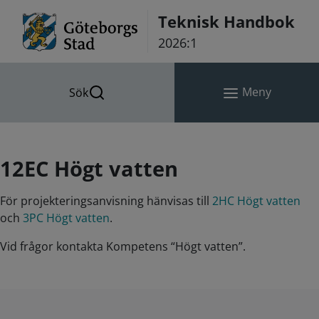
Hoppa till innehåll
Teknisk Handbok
2026:1
Meny
Sök
12EC Högt vatten
För projekteringsanvisning hänvisas till
2HC Högt vatten
och
3PC Högt vatten
.
Vid frågor kontakta Kompetens “Högt vatten”.