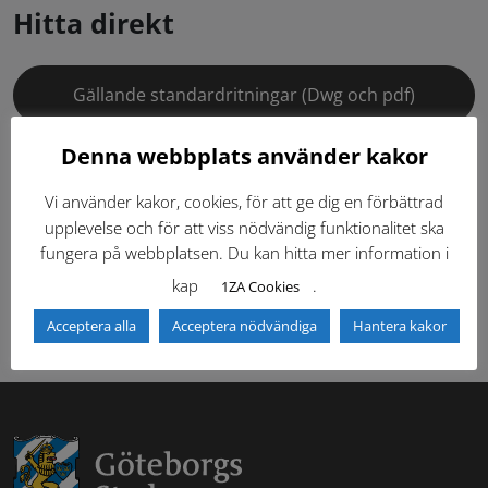
Hitta direkt
Gällande standardritningar (Dwg och pdf)
Denna webbplats använder kakor
Dokumentbibliotek
Kontaktlista
Vi använder kakor, cookies, för att ge dig en förbättrad
Tidigare versioner
Nyheter
upplevelse och för att viss nödvändig funktionalitet ska
fungera på webbplatsen. Du kan hitta mer information i
Säkerhetsordningen
kap
.
1ZA Cookies
Acceptera alla
Acceptera nödvändiga
Hantera kakor