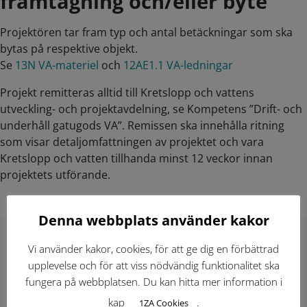
framtagning och/eller byte
Projektören tar fram typ och antal betäckningar som ska
bytas på respektive objekt.
Se
13N VA-materiel
och
12AE1.1 VA-ledningar
Projekt remitteras alltid till Kretslopp och vattens
utveckling- och projektavdelning, se Kompetens ”Drift- och
underhåll gatugods VA”. Remissen ska innehålla ritning
som visar detaljomfattningen av projektet och vara
Kretslopp och vatten tillhanda minst 12 veckor innan
projektets utförande.
Denna webbplats använder kakor
Vi använder kakor, cookies, för att ge dig en förbättrad
Hitta direkt
upplevelse och för att viss nödvändig funktionalitet ska
fungera på webbplatsen. Du kan hitta mer information i
kap
.
1ZA Cookies
Gällande standardritningar (Dwg och pdf)