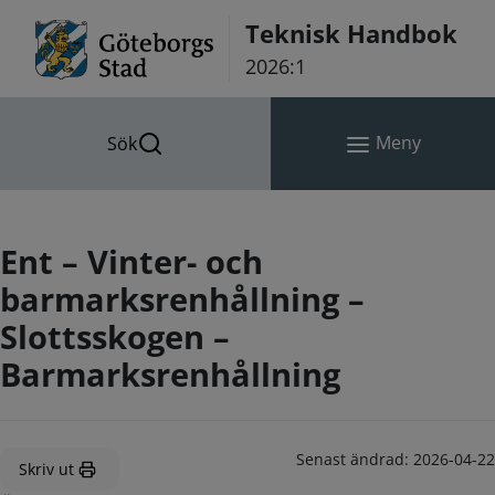
Hoppa till innehåll
Teknisk Handbok
2026:1
Meny
Sök
Ent – Vinter- och
barmarksrenhållning –
Slottsskogen –
Barmarksrenhållning
Senast ändrad:
2026-04-22
Skriv ut