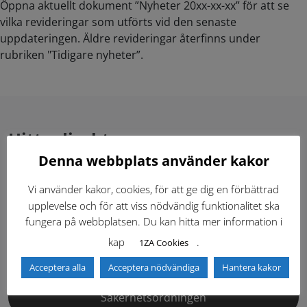
Öppna aktuellt dokument ”Nyheter 20xx-xx-xx” för att se
vilka revideringar som utförts vid den senaste
uppdateringen. Äldre revideringar återfinns under
rubriken "Tidigare nyheter”.
Hitta direkt
Denna webbplats använder kakor
Gällande standardritningar (Dwg och pdf)
Vi använder kakor, cookies, för att ge dig en förbättrad
upplevelse och för att viss nödvändig funktionalitet ska
Dokumentbibliotek
Kontaktlista
fungera på webbplatsen. Du kan hitta mer information i
kap
.
1ZA Cookies
Tidigare versioner
Nyheter
Acceptera alla
Acceptera nödvändiga
Hantera kakor
Säkerhetsordningen