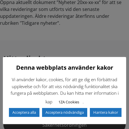
Öppna aktuellt dokument ”Nyheter 20xx-xx-xx” för att se
vilka revideringar som utförts vid den senaste
uppdateringen. Äldre revideringar återfinns under
rubriken "Tidigare nyheter”.
Hitta direkt
Denna webbplats använder kakor
Gällande standardritningar (Dwg och pdf)
Vi använder kakor, cookies, för att ge dig en förbättrad
upplevelse och för att viss nödvändig funktionalitet ska
Dokumentbibliotek
Kontaktlista
fungera på webbplatsen. Du kan hitta mer information i
kap
.
1ZA Cookies
Tidigare versioner
Nyheter
Acceptera alla
Acceptera nödvändiga
Hantera kakor
Säkerhetsordningen