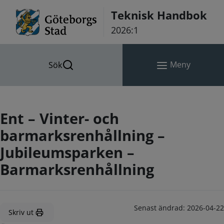
Hoppa till innehåll
Teknisk Handbok
2026:1
Meny
Sök
Ent – Vinter- och
barmarksrenhållning –
Jubileumsparken –
Barmarksrenhållning
Senast ändrad:
2026-04-22
Skriv ut