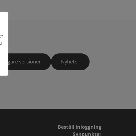
ch
u
Tidigare versioner
Nyheter
Beställ inloggning
Synpunkter