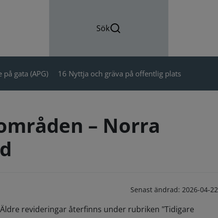
Sök
 på gata (APG)
16 Nyttja och gräva på offentlig plats
urområden – Norra
äd
Senast ändrad:
2026-04-22
Äldre revideringar återfinns under rubriken "Tidigare