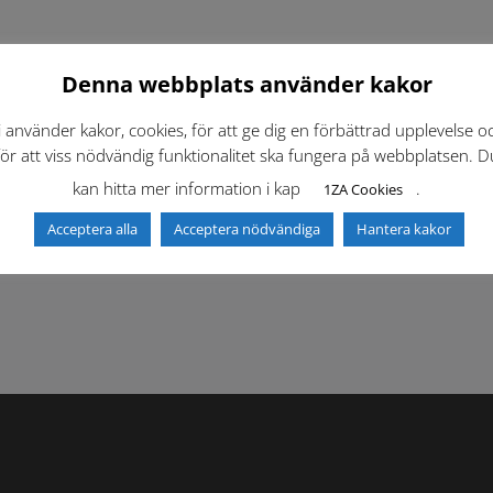
Denna webbplats använder kakor
i använder kakor, cookies, för att ge dig en förbättrad upplevelse o
för att viss nödvändig funktionalitet ska fungera på webbplatsen. D
kan hitta mer information i kap
.
1ZA Cookies
f)
Dokumentbibliotek
Kontaktlista
Acceptera alla
Acceptera nödvändiga
Hantera kakor