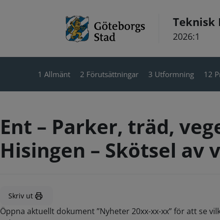
Hoppa till innehåll
Teknisk
2026:1
1 Allmänt
2 Förutsättningar
3 Utformning
12 P
Ent – Parker, träd, v
Hisingen – Skötsel av 
Skriv ut
Öppna aktuellt dokument ”Nyheter 20xx-xx-xx” för att se vil