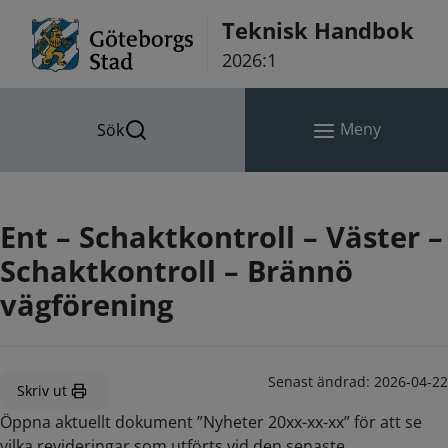
Hoppa till innehåll
Teknisk Handbok
2026:1
Meny
Sök
Ent – Schaktkontroll – Väster –
Schaktkontroll – Brännö
vägförening
Senast ändrad:
2026-04-22
Skriv ut
Öppna aktuellt dokument ”Nyheter 20xx-xx-xx” för att se
vilka revideringar som utförts vid den senaste