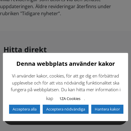
uppdateringen. Äldre revideringar återfinns under
rubriken "Tidigare nyheter”.
Hitta direkt
Denna webbplats använder kakor
Gällande standardritningar (Dwg och pdf)
Vi använder kakor, cookies, för att ge dig en förbättrad
upplevelse och för att viss nödvändig funktionalitet ska
Dokumentbibliotek
Kontaktlista
fungera på webbplatsen. Du kan hitta mer information i
kap
.
1ZA Cookies
Tidigare versioner
Nyheter
Acceptera alla
Acceptera nödvändiga
Hantera kakor
Säkerhetsordningen