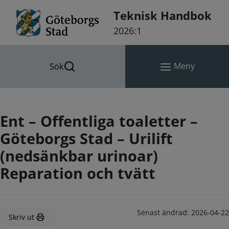
Hoppa till innehåll
Teknisk Handbok
2026:1
Meny
Sök
Ent – Offentliga toaletter –
Göteborgs Stad – Urilift
(nedsänkbar urinoar)
Reparation och tvätt
Senast ändrad:
2026-04-22
Skriv ut