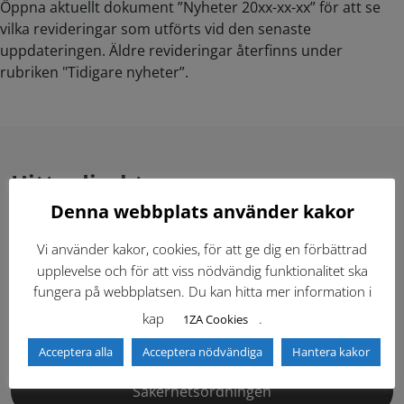
Öppna aktuellt dokument ”Nyheter 20xx-xx-xx” för att se
vilka revideringar som utförts vid den senaste
uppdateringen. Äldre revideringar återfinns under
rubriken "Tidigare nyheter”.
Hitta direkt
Denna webbplats använder kakor
Gällande standardritningar (Dwg och pdf)
Vi använder kakor, cookies, för att ge dig en förbättrad
upplevelse och för att viss nödvändig funktionalitet ska
Dokumentbibliotek
Kontaktlista
fungera på webbplatsen. Du kan hitta mer information i
kap
.
1ZA Cookies
Tidigare versioner
Nyheter
Acceptera alla
Acceptera nödvändiga
Hantera kakor
Säkerhetsordningen