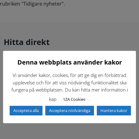
rubriken "Tidigare nyheter”.
Hitta direkt
Denna webbplats använder kakor
Gällande standardritningar (Dwg och pdf)
Vi använder kakor, cookies, för att ge dig en förbättrad
Dokumentbibliotek
Kontaktlista
upplevelse och för att viss nödvändig funktionalitet ska
fungera på webbplatsen. Du kan hitta mer information i
Tidigare versioner
Nyheter
kap
.
1ZA Cookies
Acceptera alla
Acceptera nödvändiga
Hantera kakor
Säkerhetsordningen