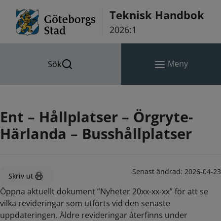
Hoppa till innehåll
Teknisk Handbok
2026:1
Meny
Sök
Ent – Hållplatser – Örgryte-
Härlanda – Busshållplatser
Senast ändrad:
2026-04-23
Skriv ut
Öppna aktuellt dokument ”Nyheter 20xx-xx-xx” för att se
vilka revideringar som utförts vid den senaste
uppdateringen. Äldre revideringar återfinns under