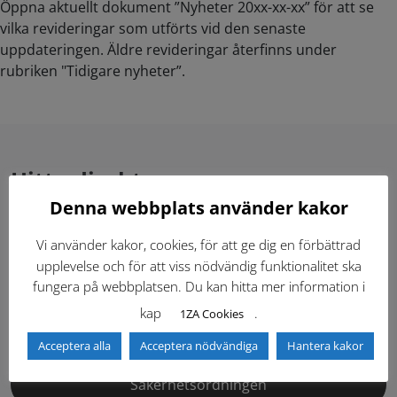
Öppna aktuellt dokument ”Nyheter 20xx-xx-xx” för att se
vilka revideringar som utförts vid den senaste
uppdateringen. Äldre revideringar återfinns under
rubriken "Tidigare nyheter”.
Hitta direkt
Denna webbplats använder kakor
Gällande standardritningar (Dwg och pdf)
Vi använder kakor, cookies, för att ge dig en förbättrad
upplevelse och för att viss nödvändig funktionalitet ska
Dokumentbibliotek
Kontaktlista
fungera på webbplatsen. Du kan hitta mer information i
kap
.
1ZA Cookies
Tidigare versioner
Nyheter
Acceptera alla
Acceptera nödvändiga
Hantera kakor
Säkerhetsordningen