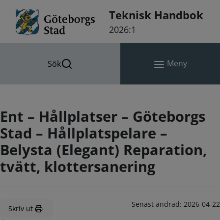
Hoppa till innehåll
Teknisk Handbok
2026:1
Meny
Sök
Ent – Hållplatser – Göteborgs
Stad – Hållplatspelare –
Belysta (Elegant) Reparation,
tvätt, klottersanering
Senast ändrad:
2026-04-22
Skriv ut