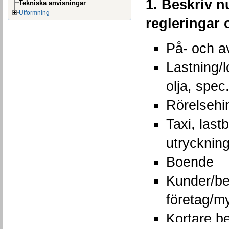
1. Beskriv n
Tekniska anvisningar
Utformning
regleringar 
På- och a
Lastning/l
olja, spec
Rörelsehi
Taxi, last
utrycknin
Boende
Kunder/bes
företag/m
Kortare be