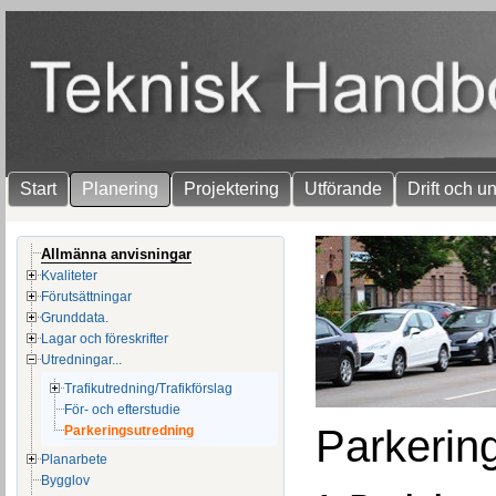
Start
Planering
Projektering
Utförande
Drift och u
Allmänna anvisningar
Kvaliteter
Förutsättningar
Grunddata.
Lagar och föreskrifter
Utredningar...
Trafikutredning/Trafikförslag
För- och efterstudie
Parkerin
Parkeringsutredning
Planarbete
Bygglov