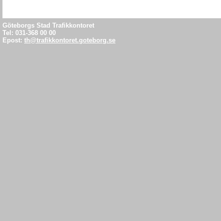
Dygnsbesö
Verksamm
Göteborgs Stad Trafikkontoret
Tel: 031-368 00 00
Epost:
th@trafikkontoret.goteborg.se
2. Kartlägg
Vilka synp
gjorts de 
Samråd me
fastighets
yrkesföra
3. Förslag
Utred olik
För- och 